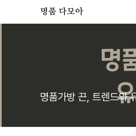
본문 바로가기
명품 다모아
명품가방 끈, 트렌드와 