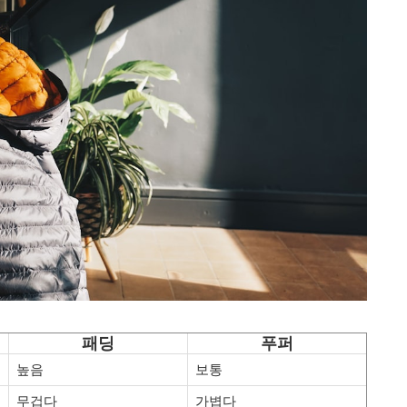
패딩
푸퍼
높음
보통
무겁다
가볍다