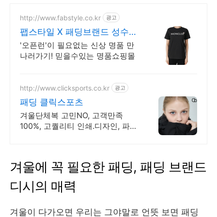
http://www.fabstyle.co.kr
광고
팹스타일 X 패딩브랜드 성수동
매장
'오픈런'이 필요없는 신상 명품 만
나러가기! 믿을수있는 명품쇼핑몰
http://www.clicksports.co.kr
광고
패딩 클릭스포츠
겨울단체복 고민NO, 고객만족
100%, 고퀄리티 인쇄.디자인, 파격
할인가 패딩!
겨울에 꼭 필요한 패딩, 패딩 브랜드
디시의 매력
겨울이 다가오면 우리는 그야말로 언뜻 보면 패딩