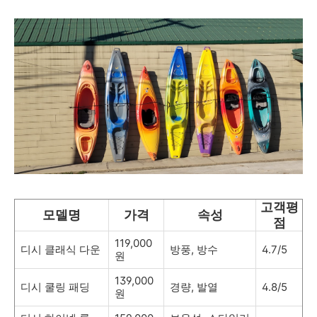
고객평
모델명
가격
속성
점
119,000
디시 클래식 다운
방풍, 방수
4.7/5
원
139,000
디시 쿨링 패딩
경량, 발열
4.8/5
원