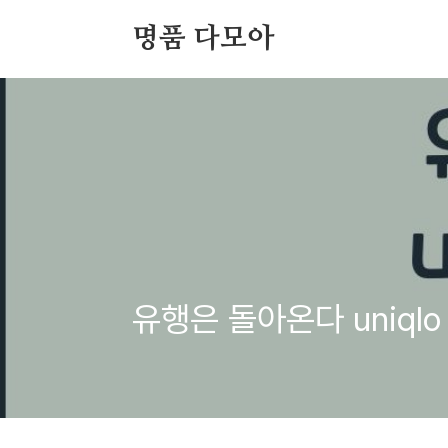
본문 바로가기
명품 다모아
유행은 돌아온다 uniql