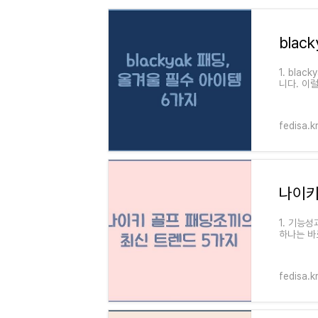
blac
1. bl
니다. 이
다. 특히,
fedisa.k
나이키
1. 기능
하나는 바
들은 스윙
fedisa.k