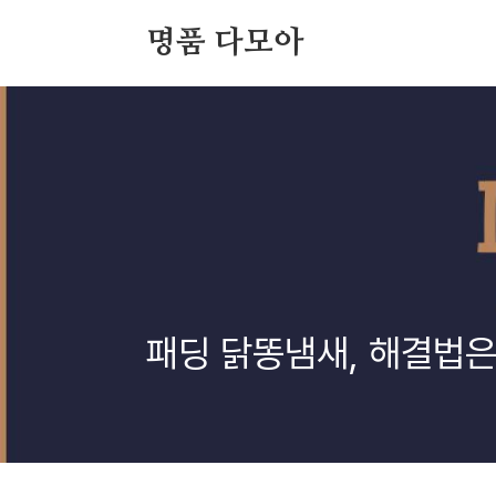
본문 바로가기
명품 다모아
패딩 닭똥냄새, 해결법은