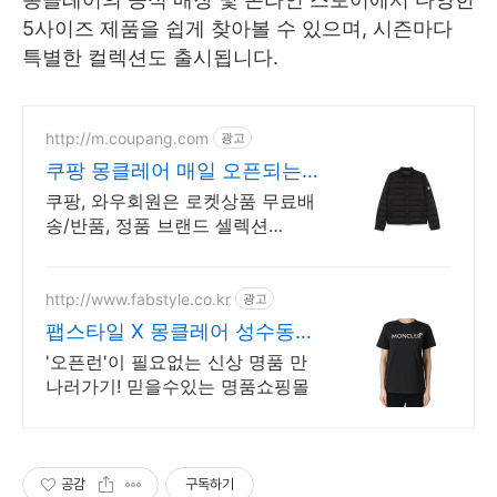
5사이즈 제품을 쉽게 찾아볼 수 있으며, 시즌마다
특별한 컬렉션도 출시됩니다.
http://m.coupang.com
광고
쿠팡 몽클레어 매일 오픈되는
와우회원 특가
쿠팡, 와우회원은 로켓상품 무료배
송/반품, 정품 브랜드 셀렉션
R.LUX 입점. 꼭 필요한 제품은 쿠
팡에서 더 저렴하게, 로켓배송으로
더 빠르게!
http://www.fabstyle.co.kr
광고
팹스타일 X 몽클레어 성수동
매장
'오픈런'이 필요없는 신상 명품 만
나러가기! 믿을수있는 명품쇼핑몰
공감
구독하기